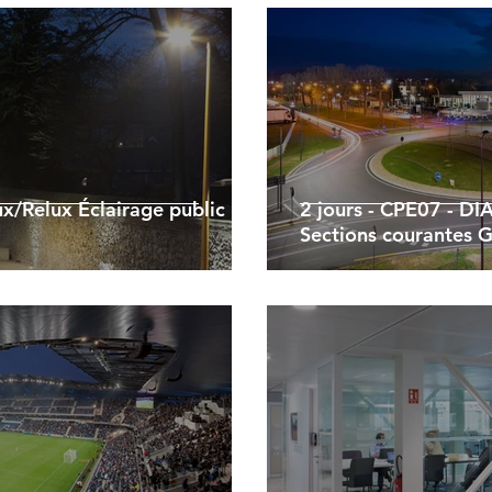
ux/Relux Éclairage public
2 jours - CPE07 - DI
Sections courantes G