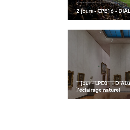
2 jours - CPE16 - DIAL
1 jour - LPE01 - DIALu
l'éclairage naturel
Infos pratiques
Règlement intérieur