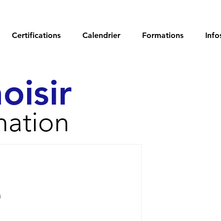
Certifications
Calendrier
Formations
Info
oisir
mation
osts
)
4 posts
osts