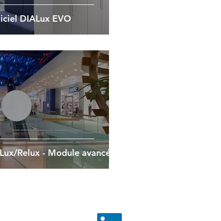
giciel DIALux EVO
ALux/Relux - Module avancé
CGV