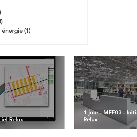
6 posts
)
8 posts
3)
3 posts
, énergie
(1)
1 post
1 jour - MFE03 - Init
ciel Relux
Relux