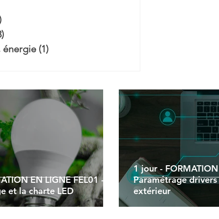
6 posts
)
8 posts
3)
3 posts
, énergie
(1)
1 post
1 jour - FORMATION
RMATION EN LIGNE FEL01 -
Paramétrage drivers 
ge et la charte LED
extérieur