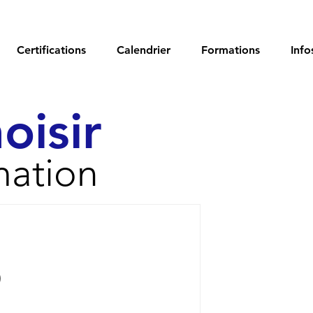
Certifications
Calendrier
Formations
Info
oisir
mation
osts
)
4 posts
osts