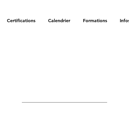
Certifications
Calendrier
Formations
Info
titut de Forma
lairage Profes